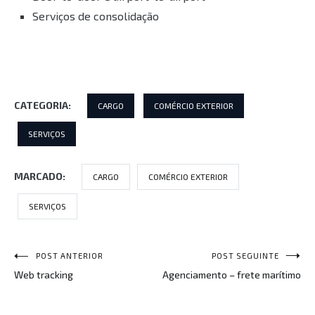
Serviços de consolidação
CATEGORIA:
CARGO
COMÉRCIO EXTERIOR
SERVIÇOS
MARCADO:
CARGO
COMÉRCIO EXTERIOR
SERVIÇOS
POST ANTERIOR
POST SEGUINTE
Navegação
Web tracking
Agenciamento – frete marítimo
de
Post