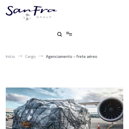
Pular
para
o
conteúdo
Sanfra
Descomplicando o comércio exterior para você
Início
Cargo
Agenciamento – frete aéreo