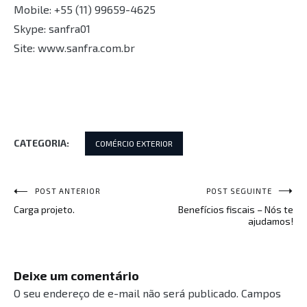
Mobile: +55 (11) 99659-4625⁣⁣⁣
Skype: sanfra01⁣⁣⁣
Site: www.sanfra.com.br⁣⁣⁣
CATEGORIA:
COMÉRCIO EXTERIOR
POST ANTERIOR
POST SEGUINTE
Navegação
Carga projeto.
Benefícios fiscais – Nós te
de
ajudamos!
Post
Deixe um comentário
O seu endereço de e-mail não será publicado.
Campos