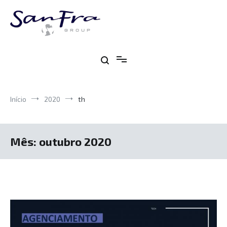
Pular
para
o
conteúdo
Sanfra
Descomplicando o comércio exterior para você
Início
2020
th
Mês:
outubro 2020