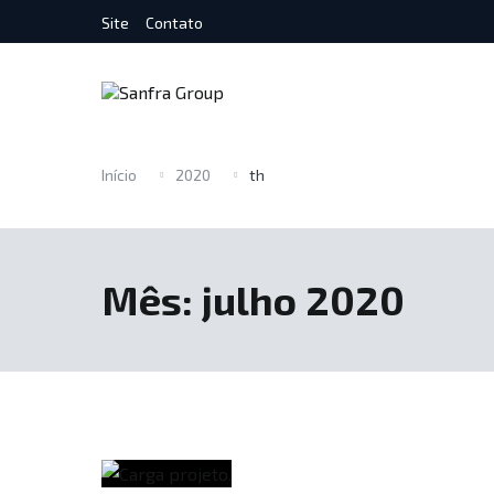
Pular
Site
Contato
para
o
conteúdo
Descomplicando o comércio exterior para você
Sanfra
Início
2020
th
Mês:
julho 2020